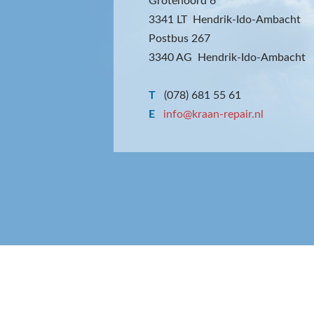
Grotenoord 6
3341 LT Hendrik-Ido-Ambacht
Postbus 267
3340 AG Hendrik-Ido-Ambacht
T
(078) 681 55 61
E
info@kraan-repair.nl