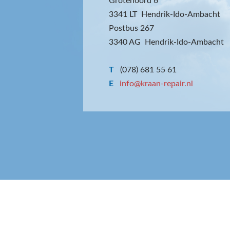
Grotenoord 6
3341 LT Hendrik-Ido-Ambacht
Postbus 267
3340 AG Hendrik-Ido-Ambacht
T
(078) 681 55 61
E
info@kraan-repair.nl