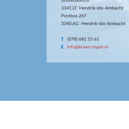
Grotenoord 6
3341 LT Hendrik-Ido-Ambacht
Postbus 267
3340 AG Hendrik-Ido-Ambacht
T
(078) 681 55 61
E
info@kraan-repair.nl