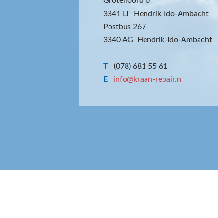
Grotenoord 6
3341 LT Hendrik-Ido-Ambacht
Postbus 267
3340 AG Hendrik-Ido-Ambacht
T
(078) 681 55 61
E
info@kraan-repair.nl