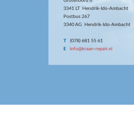
Grotenoord 6
3341 LT Hendrik-Ido-Ambacht
Postbus 267
3340 AG Hendrik-Ido-Ambacht
T
(078) 681 55 61
E
info@kraan-repair.nl