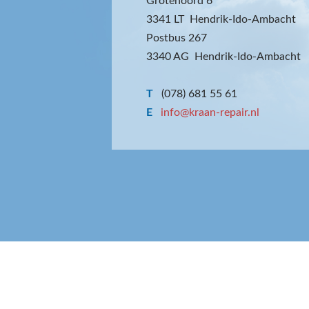
Grotenoord 6
3341 LT Hendrik-Ido-Ambacht
Postbus 267
3340 AG Hendrik-Ido-Ambacht
T
(078) 681 55 61
E
info@kraan-repair.nl