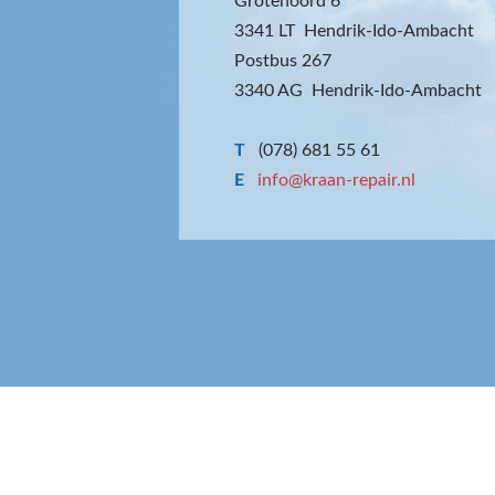
Grotenoord 6
3341 LT Hendrik-Ido-Ambacht
Postbus 267
3340 AG Hendrik-Ido-Ambacht
T
(078) 681 55 61
E
info@kraan-repair.nl