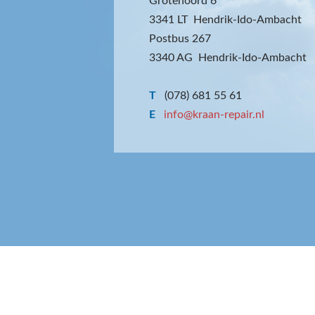
Grotenoord 6
3341 LT Hendrik-Ido-Ambacht
Postbus 267
3340 AG Hendrik-Ido-Ambacht
T
(078) 681 55 61
E
info@kraan-repair.nl