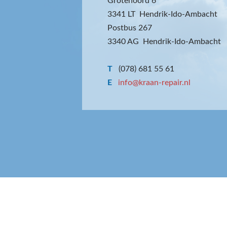
Grotenoord 6
3341 LT Hendrik-Ido-Ambacht
Postbus 267
3340 AG Hendrik-Ido-Ambacht
T
(078) 681 55 61
E
info@kraan-repair.nl