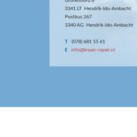
Grotenoord 6
3341 LT Hendrik-Ido-Ambacht
Postbus 267
3340 AG Hendrik-Ido-Ambacht
T
(078) 681 55 61
E
info@kraan-repair.nl