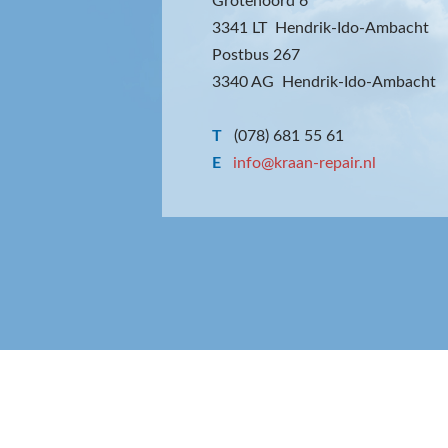
Grotenoord 6
3341 LT Hendrik-Ido-Ambacht
Postbus 267
3340 AG Hendrik-Ido-Ambacht
T
(078) 681 55 61
E
info@kraan-repair.nl