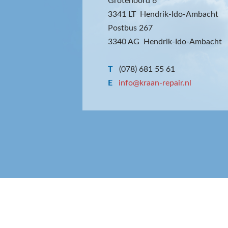
Grotenoord 6
3341 LT Hendrik-Ido-Ambacht
Postbus 267
3340 AG Hendrik-Ido-Ambacht
T
(078) 681 55 61
E
info@kraan-repair.nl