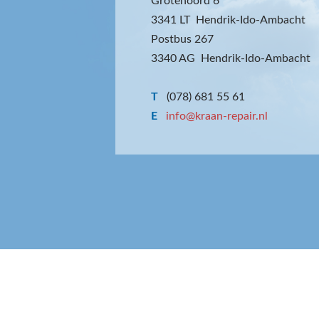
Grotenoord 6
3341 LT Hendrik-Ido-Ambacht
Postbus 267
3340 AG Hendrik-Ido-Ambacht
T
(078) 681 55 61
E
info@kraan-repair.nl