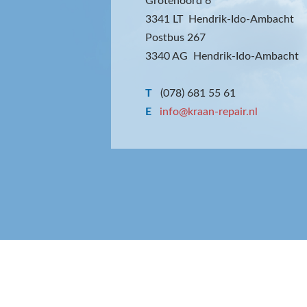
Grotenoord 6
3341 LT Hendrik-Ido-Ambacht
Postbus 267
3340 AG Hendrik-Ido-Ambacht
T
(078) 681 55 61
E
info@kraan-repair.nl