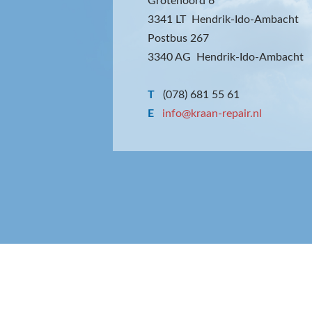
Grotenoord 6
3341 LT Hendrik-Ido-Ambacht
Postbus 267
3340 AG Hendrik-Ido-Ambacht
T
(078) 681 55 61
E
info@kraan-repair.nl