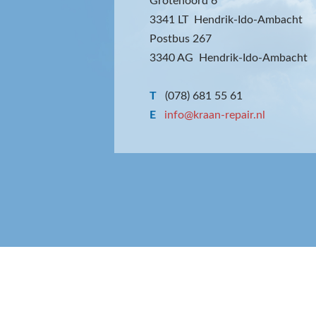
Grotenoord 6
3341 LT Hendrik-Ido-Ambacht
Postbus 267
3340 AG Hendrik-Ido-Ambacht
T
(078) 681 55 61
E
info@kraan-repair.nl