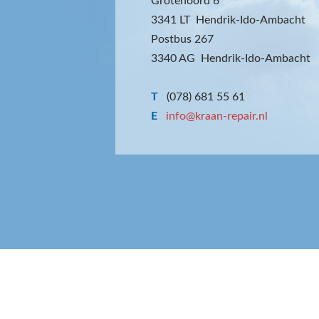
Grotenoord 6
3341 LT Hendrik-Ido-Ambacht
Postbus 267
3340 AG Hendrik-Ido-Ambacht
T
(078) 681 55 61
E
info@kraan-repair.nl