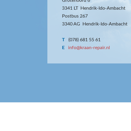
Grotenoord 6
3341 LT Hendrik-Ido-Ambacht
Postbus 267
3340 AG Hendrik-Ido-Ambacht
T
(078) 681 55 61
E
info@kraan-repair.nl