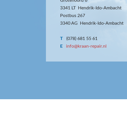
Grotenoord 6
3341 LT Hendrik-Ido-Ambacht
Postbus 267
3340 AG Hendrik-Ido-Ambacht
T
(078) 681 55 61
E
info@kraan-repair.nl