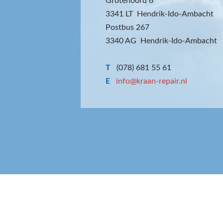
Grotenoord 6
3341 LT Hendrik-Ido-Ambacht
Postbus 267
3340 AG Hendrik-Ido-Ambacht
T
(078) 681 55 61
E
info@kraan-repair.nl