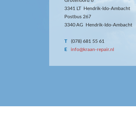
Grotenoord 6
3341 LT Hendrik-Ido-Ambacht
Postbus 267
3340 AG Hendrik-Ido-Ambacht
T
(078) 681 55 61
E
info@kraan-repair.nl