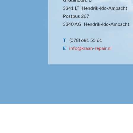
Grotenoord 6
3341 LT Hendrik-Ido-Ambacht
Postbus 267
3340 AG Hendrik-Ido-Ambacht
T
(078) 681 55 61
E
info@kraan-repair.nl