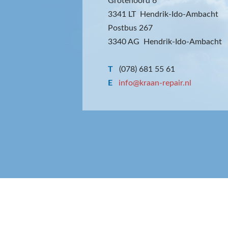
Grotenoord 6
3341 LT Hendrik-Ido-Ambacht
Postbus 267
3340 AG Hendrik-Ido-Ambacht
T
(078) 681 55 61
E
info@kraan-repair.nl