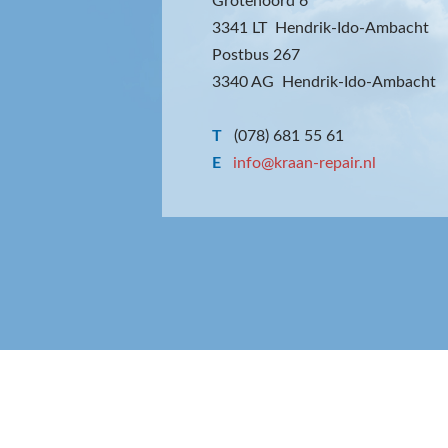
Grotenoord 6
3341 LT Hendrik-Ido-Ambacht
Postbus 267
3340 AG Hendrik-Ido-Ambacht
T
(078) 681 55 61
E
info@kraan-repair.nl