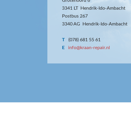
Grotenoord 6
3341 LT Hendrik-Ido-Ambacht
Postbus 267
3340 AG Hendrik-Ido-Ambacht
T
(078) 681 55 61
E
info@kraan-repair.nl