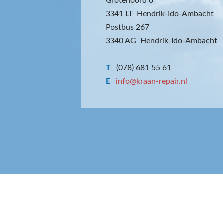
Grotenoord 6
3341 LT Hendrik-Ido-Ambacht
Postbus 267
3340 AG Hendrik-Ido-Ambacht
T
(078) 681 55 61
E
info@kraan-repair.nl