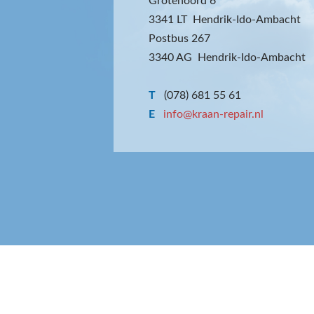
Grotenoord 6
3341 LT Hendrik-Ido-Ambacht
Postbus 267
3340 AG Hendrik-Ido-Ambacht
T
(078) 681 55 61
E
info@kraan-repair.nl