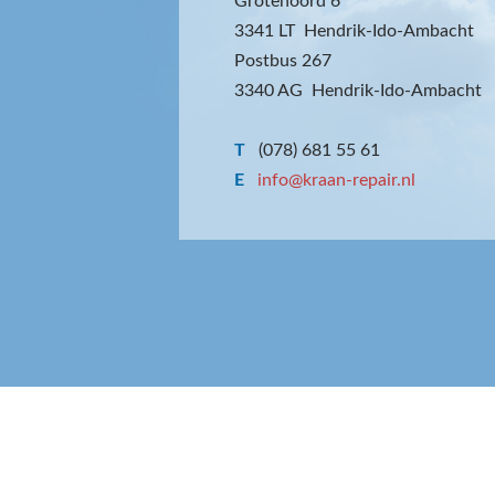
Grotenoord 6
3341 LT Hendrik-Ido-Ambacht
Postbus 267
3340 AG Hendrik-Ido-Ambacht
T
(078) 681 55 61
E
info@kraan-repair.nl