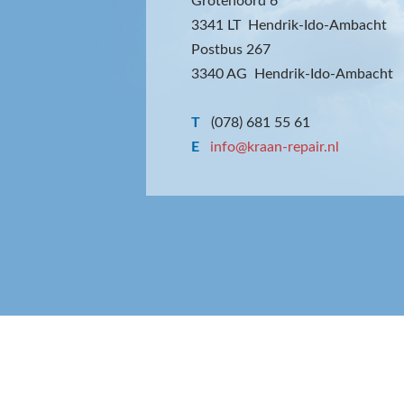
Grotenoord 6
3341 LT Hendrik-Ido-Ambacht
Postbus 267
3340 AG Hendrik-Ido-Ambacht
T
(078) 681 55 61
E
info@kraan-repair.nl