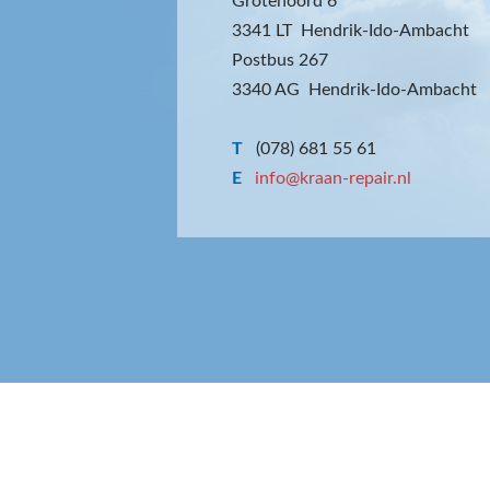
Grotenoord 6
3341 LT Hendrik-Ido-Ambacht
Postbus 267
3340 AG Hendrik-Ido-Ambacht
T
(078) 681 55 61
E
info@kraan-repair.nl