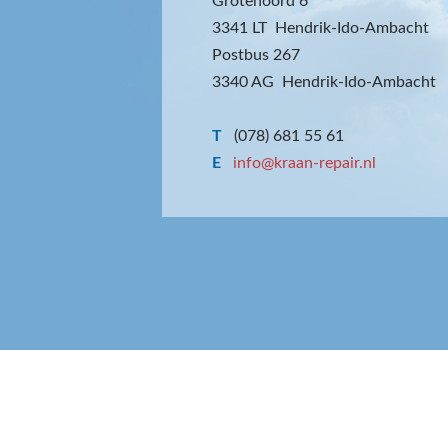
Grotenoord 6
3341 LT Hendrik-Ido-Ambacht
Postbus 267
3340 AG Hendrik-Ido-Ambacht
T
(078) 681 55 61
E
info@kraan-repair.nl