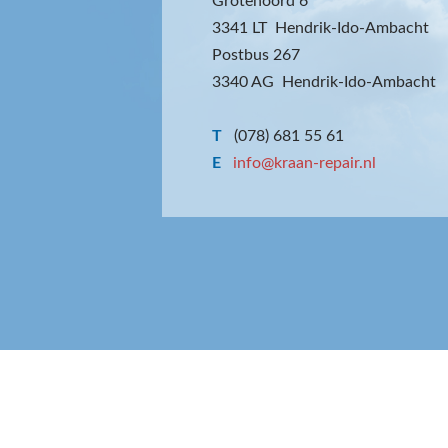
Grotenoord 6
3341 LT Hendrik-Ido-Ambacht
Postbus 267
3340 AG Hendrik-Ido-Ambacht
T
(078) 681 55 61
E
info@kraan-repair.nl