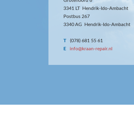
Grotenoord 6
3341 LT Hendrik-Ido-Ambacht
Postbus 267
3340 AG Hendrik-Ido-Ambacht
T
(078) 681 55 61
E
info@kraan-repair.nl