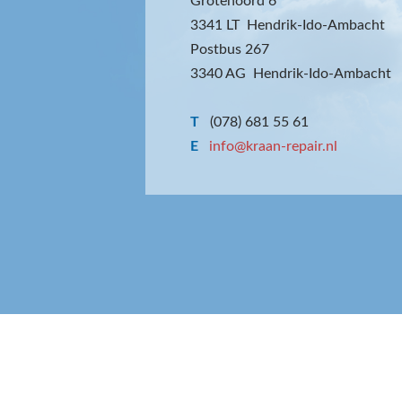
Grotenoord 6
3341 LT Hendrik-Ido-Ambacht
Postbus 267
3340 AG Hendrik-Ido-Ambacht
T
(078) 681 55 61
E
info@kraan-repair.nl