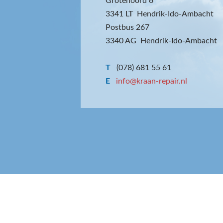
Grotenoord 6
3341 LT Hendrik-Ido-Ambacht
Postbus 267
3340 AG Hendrik-Ido-Ambacht
T
(078) 681 55 61
E
info@kraan-repair.nl