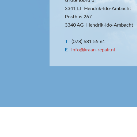
Grotenoord 6
3341 LT Hendrik-Ido-Ambacht
Postbus 267
3340 AG Hendrik-Ido-Ambacht
T
(078) 681 55 61
E
info@kraan-repair.nl