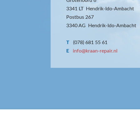
Grotenoord 6
3341 LT Hendrik-Ido-Ambacht
Postbus 267
3340 AG Hendrik-Ido-Ambacht
T
(078) 681 55 61
E
info@kraan-repair.nl