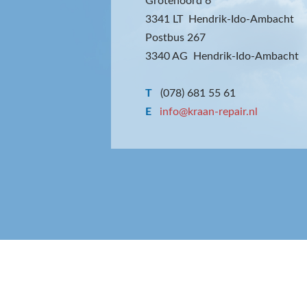
Grotenoord 6
3341 LT Hendrik-Ido-Ambacht
Postbus 267
3340 AG Hendrik-Ido-Ambacht
T
(078) 681 55 61
E
info@kraan-repair.nl