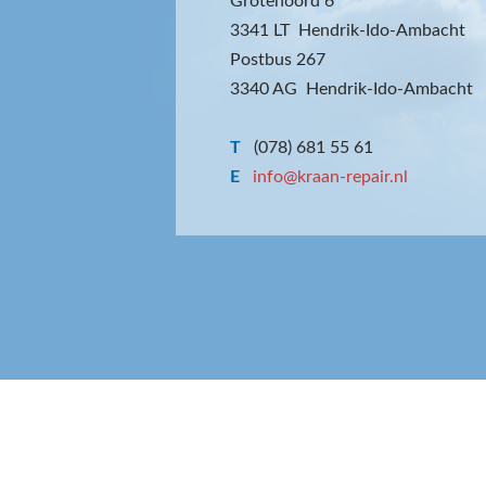
Grotenoord 6
3341 LT Hendrik-Ido-Ambacht
Postbus 267
3340 AG Hendrik-Ido-Ambacht
T
(078) 681 55 61
E
info@kraan-repair.nl