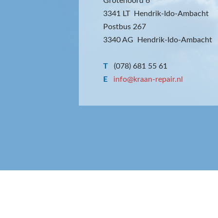
Grotenoord 6
3341 LT Hendrik-Ido-Ambacht
Postbus 267
3340 AG Hendrik-Ido-Ambacht
T
(078) 681 55 61
E
info@kraan-repair.nl