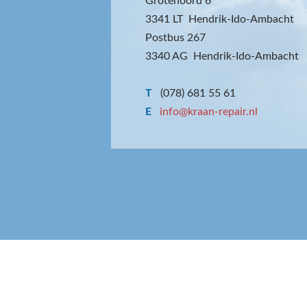
Grotenoord 6
3341 LT Hendrik-Ido-Ambacht
Postbus 267
3340 AG Hendrik-Ido-Ambacht
T
(078) 681 55 61
E
info@kraan-repair.nl