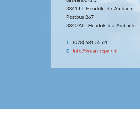
Grotenoord 6
3341 LT Hendrik-Ido-Ambacht
Postbus 267
3340 AG Hendrik-Ido-Ambacht
T
(078) 681 55 61
E
info@kraan-repair.nl