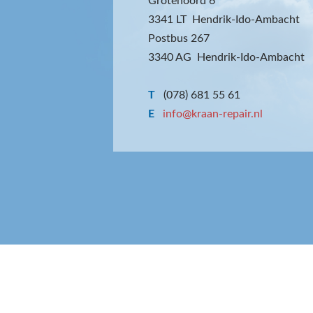
Grotenoord 6
3341 LT Hendrik-Ido-Ambacht
Postbus 267
3340 AG Hendrik-Ido-Ambacht
T
(078) 681 55 61
E
info@kraan-repair.nl