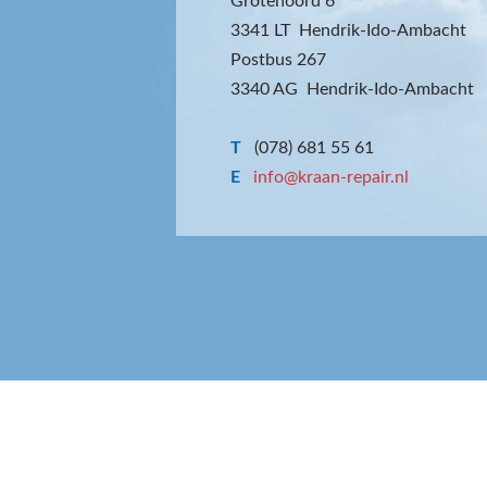
Grotenoord 6
3341 LT Hendrik-Ido-Ambacht
Postbus 267
3340 AG Hendrik-Ido-Ambacht
T
(078) 681 55 61
E
info@kraan-repair.nl