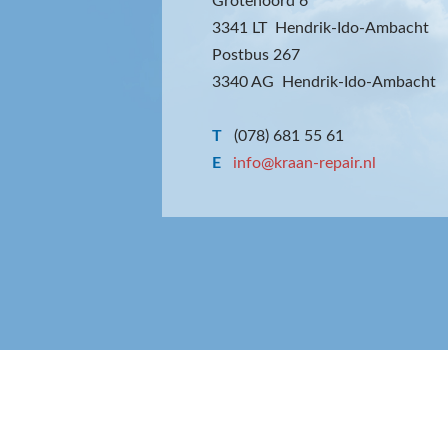
Grotenoord 6
3341 LT Hendrik-Ido-Ambacht
Postbus 267
3340 AG Hendrik-Ido-Ambacht
T
(078) 681 55 61
E
info@kraan-repair.nl