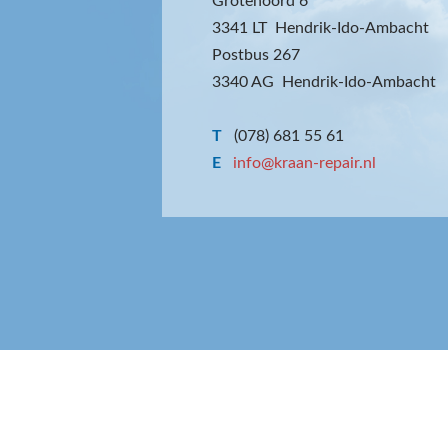
Grotenoord 6
3341 LT Hendrik-Ido-Ambacht
Postbus 267
3340 AG Hendrik-Ido-Ambacht
T
(078) 681 55 61
E
info@kraan-repair.nl