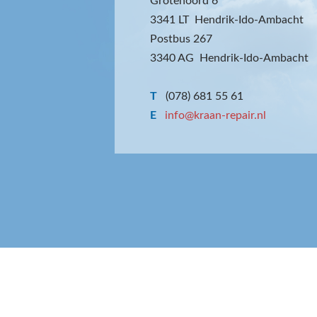
Grotenoord 6
3341 LT Hendrik-Ido-Ambacht
Postbus 267
3340 AG Hendrik-Ido-Ambacht
T
(078) 681 55 61
E
info@kraan-repair.nl