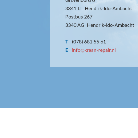
Grotenoord 6
3341 LT Hendrik-Ido-Ambacht
Postbus 267
3340 AG Hendrik-Ido-Ambacht
T
(078) 681 55 61
E
info@kraan-repair.nl