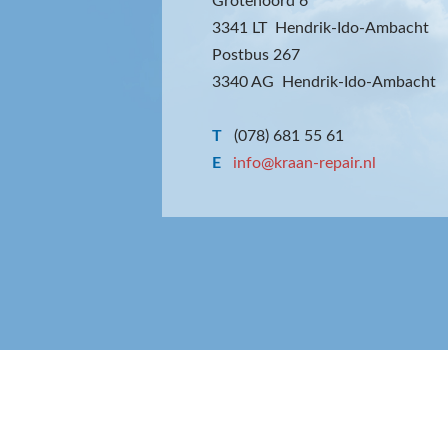
Grotenoord 6
3341 LT Hendrik-Ido-Ambacht
Postbus 267
3340 AG Hendrik-Ido-Ambacht
T
(078) 681 55 61
E
info@kraan-repair.nl