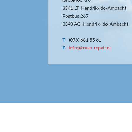
Grotenoord 6
3341 LT Hendrik-Ido-Ambacht
Postbus 267
3340 AG Hendrik-Ido-Ambacht
T
(078) 681 55 61
E
info@kraan-repair.nl